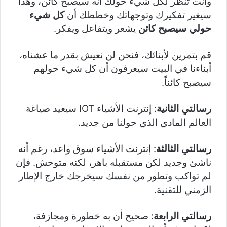
وأنت تنظر لكل شيء حولك أنه سيصبح كائن، وهذا
سيغير تفكيرك وتوجهاتك وخططك أن
كل شيء
حولي سيصبح كائن
يشعر ويتفاعل ويفكر.
قم بتمرين لأبنائك، فنحن لن نعيش بقدر ما عشناه،
أبناءنا في البيت سيعرفون أن كل شيء حولهم
سيصبح كائناً.
رسالتي الثانية
: إنترنت الأشياء IOT سيعيد صياغة
العالم المادي الذي حولنا من جديد.
رسالتي الثالثة
: إنترنت الأشياء سوق واعد، رغم أنه
ناشئ وجديد لكن مستقبله باهر، لكنه متوحش. فإن
لم تواكب وتطور من نفسك سيخرجك خارج الإطار
الزمني للتقنية.
رسالتي الرابعة
: صحيح أن به خطورة ومجازفة،